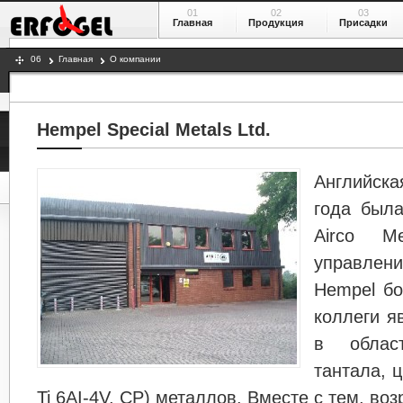
01
02
03
Главная
Продукция
Присадки
06
Главная
О компании
Hempel Special Metals Ltd.
Английск
года был
Airco M
управле
Hempel бо
коллеги я
в облас
тантала, ц
Ti 6AI-4V, CP) металлов. Вместе с тем, во