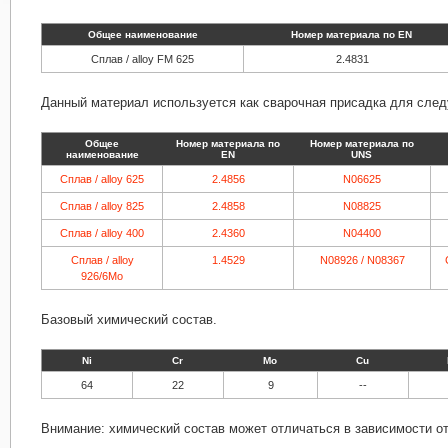
Общее наименование
Номер материала по EN
Сплав / alloy FM 625
2.4831
Данный материал используется как сварочная присадка для сле
Общее
Номер материала по
Номер материала по
наименование
EN
UNS
Сплав / alloy 625
2.4856
N06625
Сплав / alloy 825
2.4858
N08825
Сплав / alloy 400
2.4360
N04400
Сплав / alloy
1.4529
N08926 / N08367
926/6Mo
Базовый химический состав.
Ni
Cr
Mo
Cu
64
22
9
--
Внимание: химический состав может отличаться в зависимости от