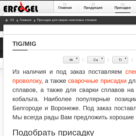
01
02
03
Главная
Продукция
Присадки
03
Главная
Присадки для сварки никелевых сплавов
TIG/MIG
::
::
::
Ni
Cu
Ti
Из наличия и под заказ поставляем
спе
проволоку
, а также
сварочные присадки
дл
сплавов, а также для сварки сплавов на
кобальта. Наиболее популярные позиц
Белгороде и Воронеже. Под заказ постав
Мы всегда рады Вам предложить хорошие с
Подобрать присадку