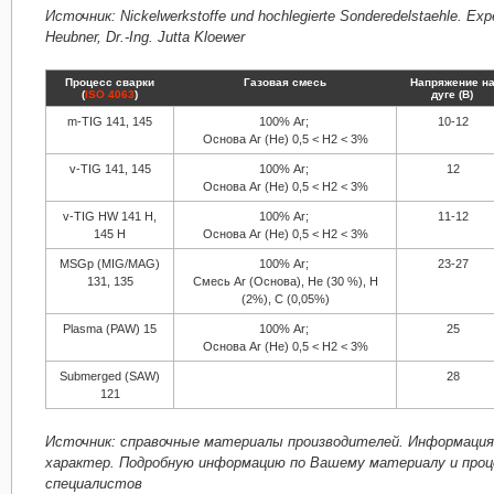
Источник: Nickelwerkstoffe und hochlegierte Sonderedelstaehle. Expert
Heubner, Dr.-Ing. Jutta Kloewer
Процесс сварки
Газовая смесь
Напряжение н
(
ISO 4063
)
дуге (В)
m-TIG 141, 145
100% Ar;
10-12
Основа Ar (He) 0,5 < H2 < 3%
v-TIG 141, 145
100% Ar;
12
Основа Ar (He) 0,5 < H2 < 3%
v-TIG HW 141 H,
100% Ar;
11-12
145 H
Основа Ar (He) 0,5 < H2 < 3%
MSGp (MIG/MAG)
100% Ar;
23-27
131, 135
Смесь Ar (Основа), He (30 %), Н
(2%), С (0,05%)
Plasma (PAW) 15
100% Ar;
25
Основа Ar (He) 0,5 < H2 < 3%
Submerged (SAW)
28
121
Источник: справочные материалы производителей. Информация
характер. Подробную информацию по Вашему материалу и процессу можно запросить у наших
специалистов